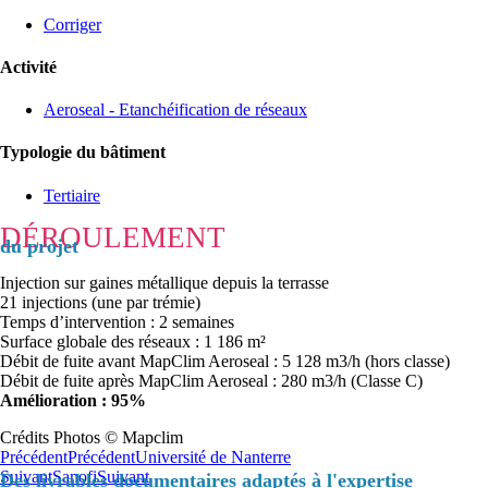
Corriger
Activité
Aeroseal - Etanchéification de réseaux
Typologie du bâtiment
Tertiaire
DÉROULEMENT
du projet
Injection sur gaines métallique depuis la terrasse
21 injections (une par trémie)
Temps d’intervention : 2 semaines
Surface globale des réseaux : 1 186 m²
Débit de fuite avant MapClim Aeroseal : 5 128 m3/h (hors classe)
Débit de fuite après MapClim Aeroseal : 280 m3/h (Classe C)
Amélioration : 95%
Crédits Photos © Mapclim
Précédent
Précédent
Université de Nanterre
Suivant
Sanofi
Suivant
Des livrables documentaires adaptés à l'expertise