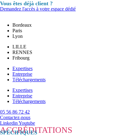
Vous êtes déjà client ?
Demandez l'accès à votre espace dédié
Bordeaux
Paris
Lyon
LILLE
RENNES
Fribourg
Expertises
Entreprise
Téléchargements
Expertises
Entreprise
Téléchargements
05 56 86 72 42
Contactez-nous
Linkedin
Youtube
ACCRÉDITATIONS
SPÉCIFIQUES