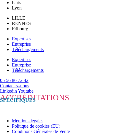
Paris
Lyon
LILLE
RENNES
Fribourg
Expertises
Entreprise
Téléchargements
Expertises
Entreprise
Téléchargements
05 56 86 72 42
Contactez-nous
Linkedin
Youtube
ACCRÉDITATIONS
SPÉCIFIQUES
Mentions légales
Politique de cookies (EU)
Conditions Générales de Vente