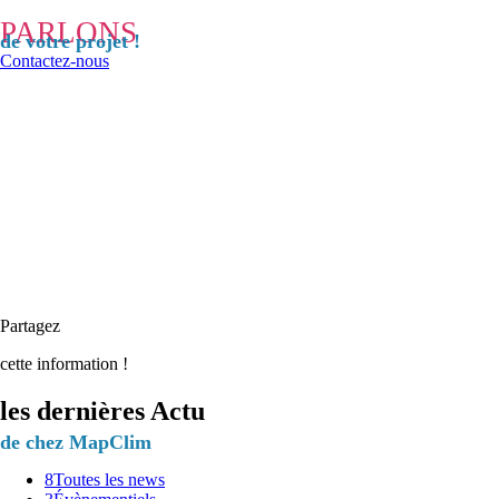
PARLONS
de votre projet !
Contactez-nous
Partagez
cette information !
les dernières Actu
de chez MapClim
8
Toutes les news