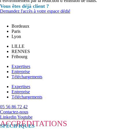
l’environnement par la réduction d’émission de mails.
Vous êtes déjà client ?
Demandez l'accès à votre espace dédié
Bordeaux
Paris
Lyon
LILLE
RENNES
Fribourg
Expertises
Entreprise
Téléchargements
Expertises
Entreprise
Téléchargements
05 56 86 72 42
Contactez-nous
Linkedin
Youtube
ACCRÉDITATIONS
SPÉCIFIQUES