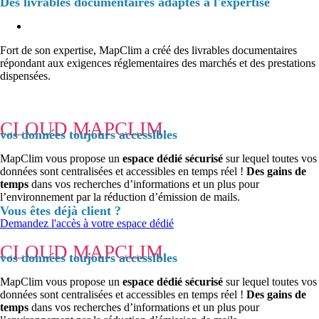
Des livrables documentaires adaptés à l'expertise
Fort de son expertise, MapClim a créé des livrables documentaires
répondant aux exigences réglementaires des marchés et des prestations
dispensées.
CLOUD MAPCLIM
vos données toujours accessibles
MapClim vous propose un
espace dédié sécurisé
sur lequel toutes vos
données sont centralisées et accessibles en temps réel !
Des gains de
temps
dans vos recherches d’informations et un plus pour
l’environnement par la réduction d’émission de mails.
Vous êtes déjà client ?
Demandez l'accès à votre espace dédié
CLOUD MAPCLIM
vos données toujours accessibles
MapClim vous propose un
espace dédié sécurisé
sur lequel toutes vos
données sont centralisées et accessibles en temps réel !
Des gains de
temps
dans vos recherches d’informations et un plus pour