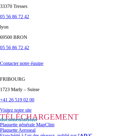
33370 Tresses
05 56 86 72 42
lyon
69500 BRON
05 56 86 72 42
Contacter notre équipe
FRIBOURG
1723 Marly – Suisse
+41 26 519 02 00
Visitez notre site
TÉLÉCHARGEMENT
documentations
Plaquette générale MapClim
Plaquette Aeroseal
Etanchéité à l'air des réseaux, publié par l'
AIVC